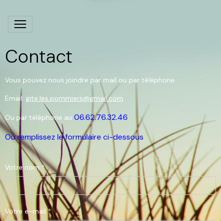
Contact
Vous pouvez nous joindre par mail ou par téléphone
Email:
gite.les.pommiers@gmail.com
06.62.76.32.46
Ou par téléphone au
Ou remplissez le formulaire ci-dessous
Votre nom
Votre e-mail